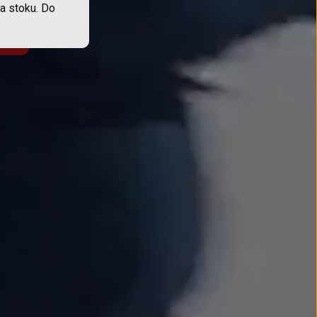
a stoku. Do
hać