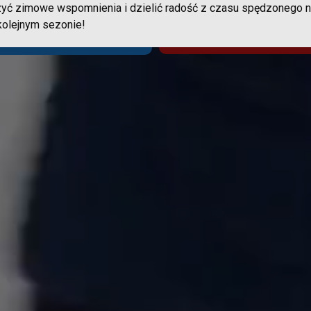
yć zimowe wspomnienia i dzielić radość z czasu spędzonego n
kolejnym sezonie!
o
16.8
C
Sprawdź jak dojec