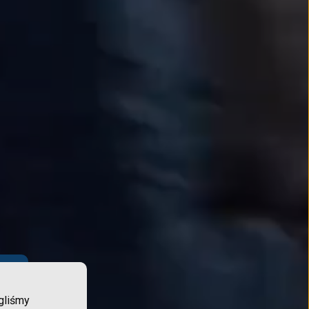
y
gliśmy