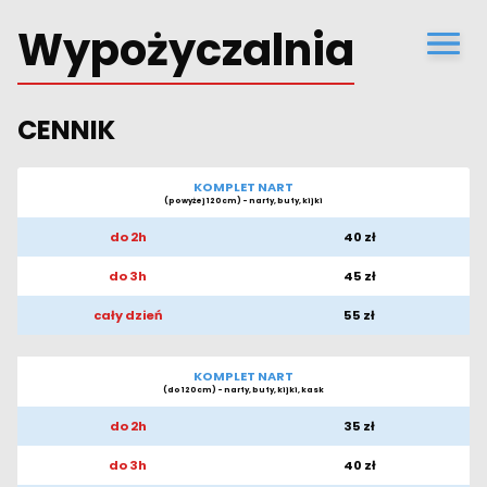
Wypożyczalnia
CENNIK
KOMPLET NART
(powyżej 120cm) - narty, buty, kijki
do 2h
40 zł
do 3h
45 zł
cały dzień
55 zł
KOMPLET NART
(do 120cm) - narty, buty, kijki, kask
do 2h
35 zł
do 3h
40 zł