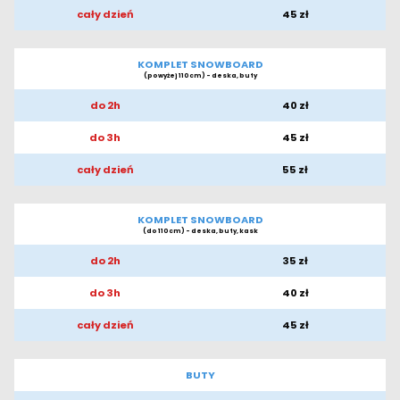
cały dzień
45 zł
KOMPLET SNOWBOARD
(powyżej 110cm) - deska, buty
do 2h
40 zł
do 3h
45 zł
cały dzień
55 zł
KOMPLET SNOWBOARD
(do 110cm) - deska, buty, kask
do 2h
35 zł
do 3h
40 zł
cały dzień
45 zł
BUTY