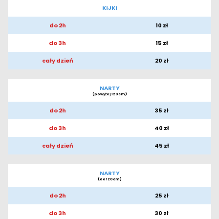
KIJKI
do 2h
10 zł
do 3h
15 zł
cały dzień
20 zł
NARTY
(powyżej 120cm)
do 2h
35 zł
do 3h
40 zł
cały dzień
45 zł
NARTY
(do 120cm)
do 2h
25 zł
do 3h
30 zł